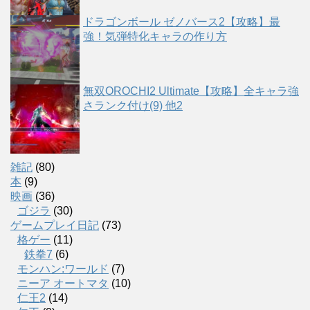
ドラゴンボール ゼノバース2【攻略】最
強！気弾特化キャラの作り方
無双OROCHI2 Ultimate【攻略】全キャラ強
さランク付け(9) 他2
雑記
(80)
本
(9)
映画
(36)
ゴジラ
(30)
ゲームプレイ日記
(73)
格ゲー
(11)
鉄拳7
(6)
モンハン:ワールド
(7)
ニーア オートマタ
(10)
仁王2
(14)