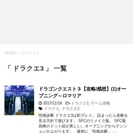
HOME
>
ドラクエ3
「 ドラクエ3 」 一覧
ドラゴンクエスト３【攻略/感想】(1)オー
プニング～ロマリア
2017/11/16
-
ドラクエ3
,
ゲーム攻略
ドラクエ
,
ドラクエ3
性格診断 ドラクエ3は初プレイ。 詰まったら攻略を
見る方針で遊びます。 SFCのリメイク版。 SFC最
高峰のドット絵が美しい。オープニングからテンシ
ョンが上がります。 最初に「性格診断」 …