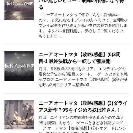
バレ無しレビュー：最高の作品になり得
る
「ニーアオートマタって何でこんなに評価高い
の？」 と気になる未プレイの方へ向けて、全9回の
プレイ記事を作り終えた私が本作の魅力を紹介しま
す。 ネタバレ(ほぼ)無し。安心してご覧ください。
もくじ1 ニ …
ニーア オートマタ【攻略/感想】(6)3周
目-1 最終決戦から一転して鬱展開
前回、９S視点の2周目をクリア。 エンディングの
唐突な予告から3週目スタート。 ゲームときどき雑
記ブログ ニーア オートマタ【攻略/感想】(5)謎が謎
を呼ぶ2周目クリア→怒涛の3 …
ニーア オートマタ【攻略/感想】(3)ダライ
アス新作？9Sをイジめる奴は許さん！
前回、エイリアンの本拠地を突き止めたので2Bと
9Sは調査に向かう。 ゲームときどき雑記ブログ ニ
ーア オートマタ【攻略/感想】(2)レオタードにワン