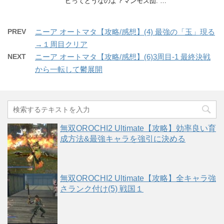
ピってどうなのよ？マンモス団. …
PREV
ニーア オートマタ【攻略/感想】(4) 最強の「玉」現る
→１周目クリア
NEXT
ニーア オートマタ【攻略/感想】(6)3周目-1 最終決戦
から一転して鬱展開
無双OROCHI2 Ultimate【攻略】効率良い育
成方法&最強キャラを強引に決める
無双OROCHI2 Ultimate【攻略】全キャラ強
さランク付け(5) 戦国１