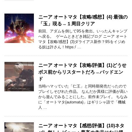
ニーア オートマタ【攻略/感想】(4) 最強の
「玉」現る→１周目クリア
前回、アダムを倒して9Sを救出。いったんキャンプ
へ戻る。 ゲームときどき雑記ブログ ニーア オート
マタ【攻略/感想】(3)ダライアス新作？9Sをイジめ
る奴は許さん！https:/ …
ニーア オートマタ【攻略/評価】(1)どうせ
ボス前からリスタートだろ→バッドエン
ド
当時ハマっていた「仁王」と同時期発売だったので
プレイしそびれた作品。 なんだか異様に評価が高い
から遊んでみることにした。前作未プレイ。 ちなみ
に「オートマタ(automata)」はギリシャ語で「機械
人 …
ニーア オートマタ【感想/評価】(10)ネタ