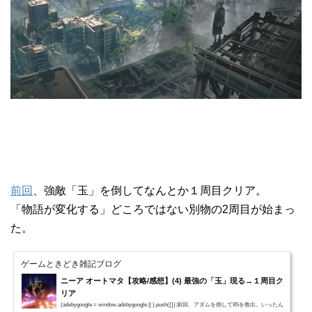
前回
、強敵「玉」を倒してなんとか１周目クリア。
「物語が変化する」どころではない別物の2周目が始まっ
た。
ゲームときどき雑記ブログ
ニーア オートマタ【攻略/感想】(4) 最強の「玉」現る→１周目ク
リア
(adsbygoogle = window.adsbygoogle || ).push({});前回、アダムを倒して9Sを救出。いったん