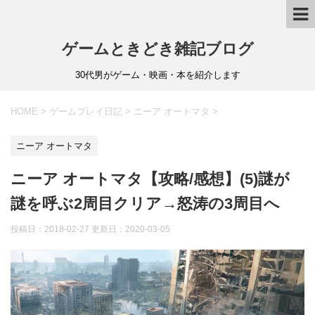
ゲームときどき雑記ブログ
30代男がゲーム・映画・本を紹介します
HOME
>
ゲームプレイ日記
>
ニーア オートマタ
>
ニーア オートマタ
ニーア オートマタ【攻略/感想】(5)謎が
謎を呼ぶ2周目クリア→怒涛の3周目へ
投稿日：2018-02-27 更新日：
2020-03-05