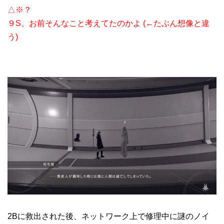
△※？
９S、お前そんなこと考えてたのかよ (←たぶん想像と違
う)
2Bに救出された後、ネットワーク上で修理中に謎のノイ