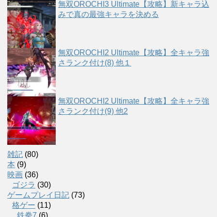
無双OROCHI3 Ultimate【攻略】新キャラ込
みで真の最強キャラを決める
無双OROCHI2 Ultimate【攻略】全キャラ強
さランク付け(8) 他１
無双OROCHI2 Ultimate【攻略】全キャラ強
さランク付け(9) 他2
雑記
(80)
本
(9)
映画
(36)
ゴジラ
(30)
ゲームプレイ日記
(73)
格ゲー
(11)
鉄拳7
(6)