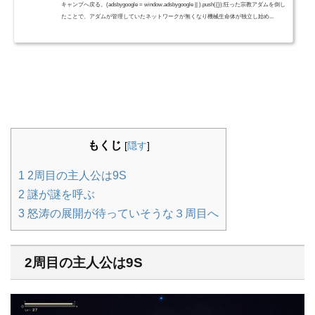
キャンプへ戻る。(adsbygoogle = window.adsbygoogle || ).push({});狂った宗教アダムを倒し
たことで、アダムが管理していたネットワークが無くなり機械生命体が独立し始め...
もくじ
[
隠す
]
1
2周目の主人公は9S
2
謎が謎を呼ぶ
3
怒涛の展開が待っていそうな３周目へ
2周目の主人公は9S