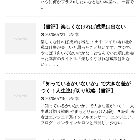
ハウに何かプラスαしたいなと思い本屋へ。 一言で
…
【書評】楽しくなければ成果は出ない
2020/07/21
-
本
楽しくなければ成果は出ない 田中 マイミ(著) 紹介
私は仕事が楽しいと思ったこと無いです。マジで。
やっぱり向いてないのかな…と悩んでいた頃に出会
った本書のタイトル「楽しくなければ成果は出な
い」。 …
「知っているかいないか」で大きな差が
つく！人生逃げ切り戦略【書評】
2020/07/15
-
本
「知っているかいないか」で大きな差がつく！ 人
生逃げ切り戦略 やまもとりゅうけん(著) ▼紹介 著
者はエンジニア系インフルエンサー。 エンジニア、
ブログ、オンラインサロンと展開し、少ない …