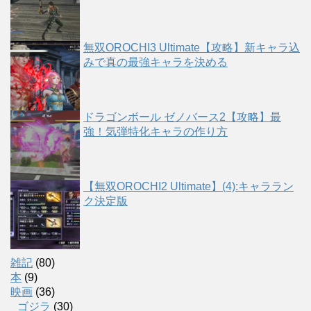
無双OROCHI3 Ultimate【攻略】新キャラ込
みで真の最強キャラを決める
ドラゴンボール ゼノバース2【攻略】最
強！気弾特化キャラの作り方
【無双OROCHI2 Ultimate】(4):キャララン
ク決定版
雑記
(80)
本
(9)
映画
(36)
ゴジラ
(30)