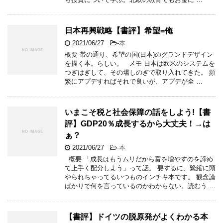
日本再興戦略【書評】希望=俺
2021/06/27
-
本
概要 帯の通り、希望の国(日本)のグランドデザイン
を描く本。らしい。 メモ 日本は欧米のシステムを
つぎはぎして、その場しのぎで取り入れてきた。 頻
繁にアプデすればそれで良いが、アプデが全 …
いまこそ税と社会保障の話をしよう!【書
評】GDP20％成長するから大丈夫！→は
ぁ？
2021/06/27
-
本
概要 「成長はもうムリだから富を増やすのを諦め
て上手く配分しよう」って話。 要するに、緊縮に頭
やられちゃってるいつものインチキ本です。 観念論
ばかりで何を言っているのかわからない。読むう …
【書評】ドイツの脱原発がよくわかる本