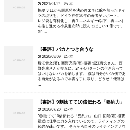
2021/01/24
-
本
概要 3.11から脱原発を決め再エネに舵を切ったドイ
ツの現状を、ドイツ在住30年の著者がレポート。
レジ袋を有料化し、再生エネルギー(以下、再エネ)
を推し進める小泉進次郎に読んでほしい１冊です。
&n …
【書評】バカとつき合うな
2020/09/09
-
本
堀江貴文(著), 西野亮廣(著) 概要 堀江貴文さん、西
野亮廣さんが交互に、24＋4パターンの付き合って
はいけないバカを晒します。 僕は自分がバカ側であ
る自覚があるので本書を手に取り、どうせ「俺達は
こ …
【書評】9割捨てて10倍伝わる「要約力」
2020/07/28
-
本
9割捨てて10倍伝わる「要約力」 山口 拓朗(著) 概要
最近は仕事に力を入れているので、ライティングの
勉強が疎かです。 そろそろ自分のライティングノウ