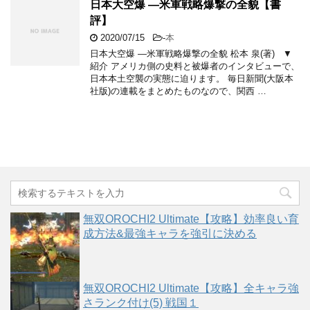
日本大空爆 ―米軍戦略爆撃の全貌【書
評】
2020/07/15
-
本
日本大空爆 ―米軍戦略爆撃の全貌 松本 泉(著) ▼
紹介 アメリカ側の史料と被爆者のインタビューで、
日本本土空襲の実態に迫ります。 毎日新聞(大阪本
社版)の連載をまとめたものなので、関西 …
無双OROCHI2 Ultimate【攻略】効率良い育
成方法&最強キャラを強引に決める
無双OROCHI2 Ultimate【攻略】全キャラ強
さランク付け(5) 戦国１