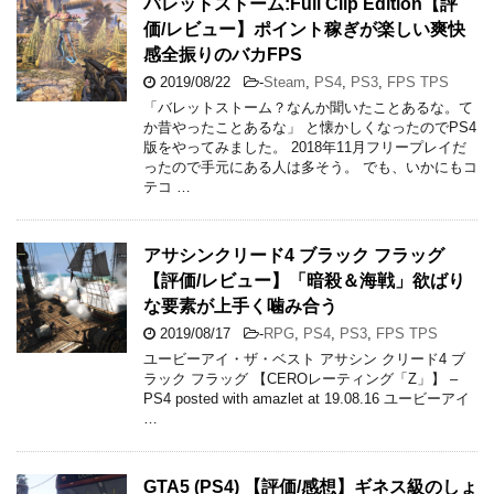
バレットストーム:Full Clip Edition【評
価/レビュー】ポイント稼ぎが楽しい爽快
感全振りのバカFPS
2019/08/22
-
Steam
,
PS4
,
PS3
,
FPS TPS
「バレットストーム？なんか聞いたことあるな。て
か昔やったことあるな」 と懐かしくなったのでPS4
版をやってみました。 2018年11月フリープレイだ
ったので手元にある人は多そう。 でも、いかにもコ
テコ …
アサシンクリード4 ブラック フラッグ
【評価/レビュー】「暗殺＆海戦」欲ばり
な要素が上手く噛み合う
2019/08/17
-
RPG
,
PS4
,
PS3
,
FPS TPS
ユービーアイ・ザ・ベスト アサシン クリード4 ブ
ラック フラッグ 【CEROレーティング「Z」】 –
PS4 posted with amazlet at 19.08.16 ユービーアイ
…
GTA5 (PS4) 【評価/感想】ギネス級のしょ