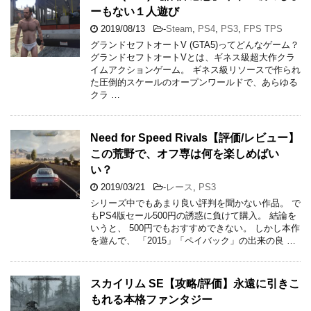
ーもない１人遊び
2019/08/13
-
Steam
,
PS4
,
PS3
,
FPS TPS
グランドセフトオートV (GTA5)ってどんなゲーム？
グランドセフトオートVとは、ギネス級超大作クラ
イムアクションゲーム。 ギネス級リソースで作られ
た圧倒的スケールのオープンワールドで、あらゆる
クラ …
Need for Speed Rivals【評価/レビュー】
この荒野で、オフ専は何を楽しめばい
い？
2019/03/21
-
レース
,
PS3
シリーズ中でもあまり良い評判を聞かない作品。 で
もPS4版セール500円の誘惑に負けて購入。 結論を
いうと、 500円でもおすすめできない。 しかし本作
を遊んで、 「2015」「ペイバック」の出来の良 …
スカイリム SE【攻略/評価】永遠に引きこ
もれる本格ファンタジー