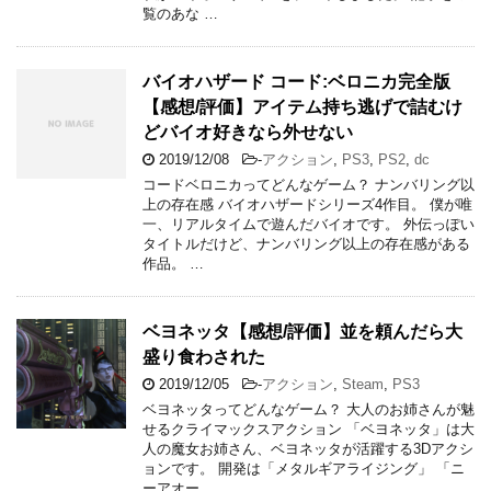
覧のあな …
バイオハザード コード:ベロニカ完全版
【感想/評価】アイテム持ち逃げで詰むけ
どバイオ好きなら外せない
2019/12/08
-
アクション
,
PS3
,
PS2
,
dc
コードベロニカってどんなゲーム？ ナンバリング以
上の存在感 バイオハザードシリーズ4作目。 僕が唯
一、リアルタイムで遊んだバイオです。 外伝っぽい
タイトルだけど、ナンバリング以上の存在感がある
作品。 …
ベヨネッタ【感想/評価】並を頼んだら大
盛り食わされた
2019/12/05
-
アクション
,
Steam
,
PS3
ベヨネッタってどんなゲーム？ 大人のお姉さんが魅
せるクライマックスアクション 「ベヨネッタ」は大
人の魔女お姉さん、ベヨネッタが活躍する3Dアクシ
ョンです。 開発は「メタルギアライジング」 「ニ
ーアオー …