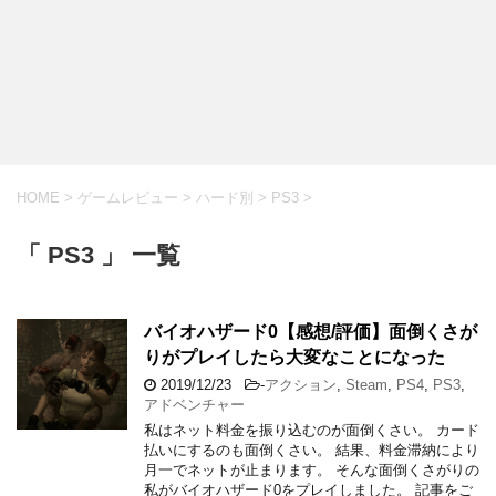
HOME
>
ゲームレビュー
>
ハード別
>
PS3
>
「 PS3 」 一覧
バイオハザード0【感想/評価】面倒くさが
りがプレイしたら大変なことになった
2019/12/23
-
アクション
,
Steam
,
PS4
,
PS3
,
アドベンチャー
私はネット料金を振り込むのが面倒くさい。 カード
払いにするのも面倒くさい。 結果、料金滞納により
月一でネットが止まります。 そんな面倒くさがりの
私がバイオハザード0をプレイしました。 記事をご