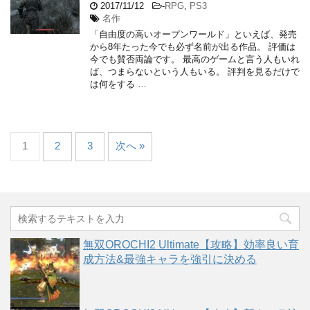
2017/11/12
-
RPG
,
PS3
名作
「自由度の高いオープンワールド」といえば、発売
から8年たった今でも必ず名前が出る作品。 評価は
今でも賛否両論です。 最高のゲームと言う人もいれ
ば、つまらないという人もいる。 評判を見るだけで
は何をする …
1
2
3
次へ »
無双OROCHI2 Ultimate【攻略】効率良い育
成方法&最強キャラを強引に決める