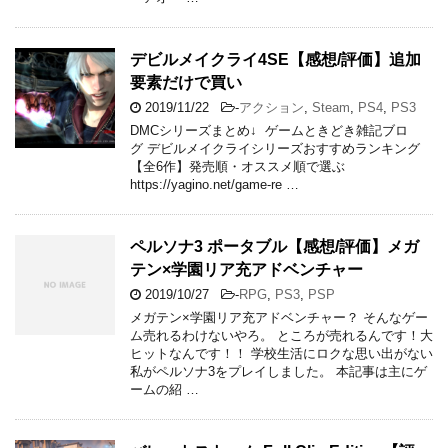
デビルメイクライ4SE【感想/評価】追加
要素だけで買い
2019/11/22
-
アクション
,
Steam
,
PS4
,
PS3
DMCシリーズまとめ↓ ゲームときどき雑記ブロ
グ デビルメイクライシリーズおすすめランキング
【全6作】発売順・オススメ順で選ぶ
https://yagino.net/game-re …
ペルソナ3 ポータブル【感想/評価】メガ
テン×学園リア充アドベンチャー
2019/10/27
-
RPG
,
PS3
,
PSP
メガテン×学園リア充アドベンチャー？ そんなゲー
ム売れるわけないやろ。 ところが売れるんです！大
ヒットなんです！！ 学校生活にロクな思い出がない
私がペルソナ3をプレイしました。 本記事は主にゲ
ームの紹 …