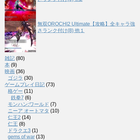
無双OROCHI2 Ultimate【攻略】全キャラ強
さランク付け(8) 他１
雑記
(80)
本
(9)
映画
(36)
ゴジラ
(30)
ゲームプレイ日記
(73)
格ゲー
(11)
鉄拳7
(6)
モンハン:ワールド
(7)
ニーア オートマタ
(10)
仁王2
(14)
仁王
(8)
ドラクエ3
(1)
gems of war
(13)