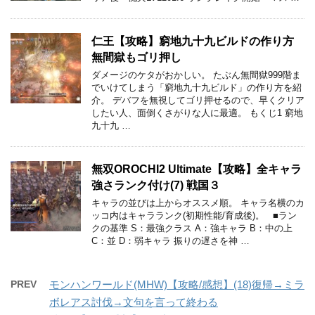
仁王【攻略】窮地九十九ビルドの作り方
無間獄もゴリ押し
ダメージのケタがおかしい。 たぶん無間獄999階ま
でいけてしまう「窮地九十九ビルド」の作り方を紹
介。 デバフを無視してゴリ押せるので、早くクリア
したい人、面倒くさがりな人に最適。 もくじ1 窮地
九十九 …
無双OROCHI2 Ultimate【攻略】全キャラ
強さランク付け(7) 戦国３
キャラの並びは上からオススメ順。 キャラ名横のカ
ッコ内はキャラランク(初期性能/育成後)。 ■ラン
クの基準 S：最強クラス A：強キャラ B：中の上
C：並 D：弱キャラ 振りの遅さを神 …
PREV
モンハンワールド(MHW)【攻略/感想】(18)復帰→ミラ
ボレアス討伐→文句を言って終わる