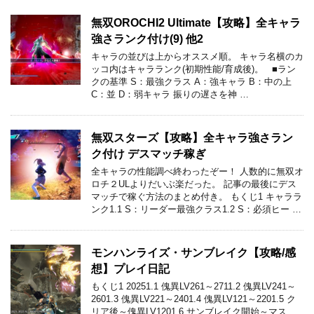
無双OROCHI2 Ultimate【攻略】全キャラ
強さランク付け(9) 他2
キャラの並びは上からオススメ順。 キャラ名横のカ
ッコ内はキャラランク(初期性能/育成後)。 ■ラン
クの基準 S：最強クラス A：強キャラ B：中の上
C：並 D：弱キャラ 振りの遅さを神 …
無双スターズ【攻略】全キャラ強さラン
ク付け デスマッチ稼ぎ
全キャラの性能調べ終わったぞー！ 人数的に無双オ
ロチ２ULよりだいぶ楽だった。 記事の最後にデス
マッチで稼ぐ方法のまとめ付き。 もくじ1 キャララ
ンク1.1 S：リーダー最強クラス1.2 S：必須ヒー …
モンハンライズ・サンブレイク【攻略/感
想】プレイ日記
もくじ1 20251.1 傀異LV261～2711.2 傀異LV241～
2601.3 傀異LV221～2401.4 傀異LV121～2201.5 ク
リア後～傀異LV1201.6 サンブレイク開始～マス …