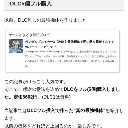
DLC5個フル購入
以前、DLC無しの最強機体を作りました↓
ゲームときどき雑記ブログ
ガンダムブレイカー3【攻略】最強機体で硬い敵を撃破！おすす
めパーツ・アビリティ
(adsbygoogle = window.adsbygoogle || ).push({});たぶん最強な機体が完成しました！「ムチ
EX、ロングライフル照射、シールド核、自爆瀕死ビルド」など、誰でも最強になれるおす
すめ機体＆アビリティを紹介します。効率の良い序盤の攻略と、便利なソート方法の解
説...
この記事がけっこう人気です。
そこで、感謝の意味を込めて
DLCをフル(5個)購入しまし
た。定価5602円。
(DLC1は無料)
当記事では
DLCフル投入で作った“真の最強機体”
を紹介し
ます。
以前の機体をどれほど上回るのか、楽しみです。