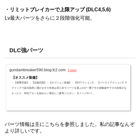
・リミットブレイカーで上限アップ (DLC4,5,6)
Lv最大パーツをさらに２段階強化可能。
DLC強パーツ
gundambreaker590.blog.fc2.com
1 user
【オススメ装備】
・【射撃武器】・【近接武器】・【オプション装備】・【EXアクション】・【バーストアクション】※
クリックで該当箇所に飛びます※本来は見た目でパーツを選ぶのが一番ですが攻略途中でその余裕がな
かったり、特化アセンを組みたい場合にご参考ください。ダメージやパ...
パーツ情報は主にこちらを参照しました。私の記事なんぞ
より詳しいです。