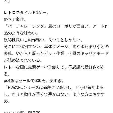
ム』
レトロスタイルＦ1ゲー。
めちゃ良作。
『バーチャレーシング』風のローポリが面白い。アート作
品のような味わい。
視認性良いし動作軽い。良いことしかない。
そこに年代別マシン、車体ダメージ、雨や水たまりなどの
表現、やたらと凝ったピット作業、今風のキャリアモード
が詰め込まれている。
レトロな画に最新ゲーの手触りで、不思議な新鮮さがあ
る。
ps4版はセールで600円。安すぎ。
「FIAのF1シリーズは値段クソ高いし、どうせ毎年出る
し、作りと動作が重くて手が出ない」ような方におすす
め。
おすすめ度：95/100