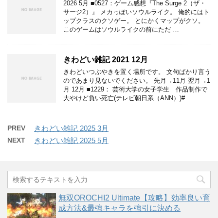
2026 5月 ■0527：ゲーム感想『The Surge 2（ザ・
サージ2）』 メカっぽいソウルライク。 俺的にはト
ップクラスのクソゲー。 とにかくマップがクソ。
このゲームはソウルライクの前にただ …
きわどい雑記 2021 12月
きわどいつぶやきを置く場所です。 文句ばかり言う
のであまり見ないでください。 先月→11月 翌月→1
月 12月 ■1229： 芸術大学の女子学生 作品制作で
大やけど負い死亡(テレビ朝日系（ANN）)# …
PREV
きわどい雑記 2025 3月
NEXT
きわどい雑記 2025 5月
無双OROCHI2 Ultimate【攻略】効率良い育
成方法&最強キャラを強引に決める