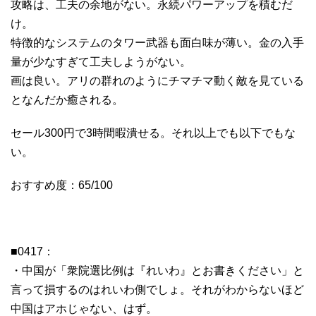
攻略は、工夫の余地がない。永続パワーアップを積むだ
け。
特徴的なシステムのタワー武器も面白味が薄い。金の入手
量が少なすぎて工夫しようがない。
画は良い。アリの群れのようにチマチマ動く敵を見ている
となんだか癒される。
セール300円で3時間暇潰せる。それ以上でも以下でもな
い。
おすすめ度：65/100
■0417：
・中国が「衆院選比例は『れいわ』とお書きください」と
言って損するのはれいわ側でしょ。それがわからないほど
中国はアホじゃない、はず。