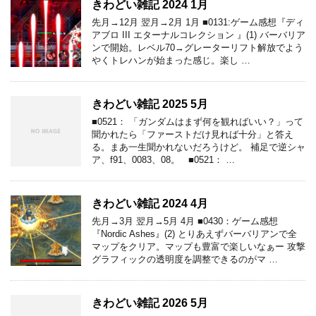
きわどい雑記 2024 1月
先月→12月 翌月→2月 1月 ■0131:ゲーム感想『ディ
アブロ III エターナルコレクション 』(1) バーバリア
ンで開始。レベル70→グレーターリフト解放でよう
やくトレハンが始まった感じ。楽し …
きわどい雑記 2025 5月
■0521： 「ガンダムはまず何を観ればいい？」って
聞かれたら「ファーストだけ見れば十分」と答え
る。まあ一生聞かれないだろうけど。 補足で逆シャ
ア、f91、0083、08。 ■0521： …
きわどい雑記 2024 4月
先月→3月 翌月→5月 4月 ■0430：ゲーム感想
『Nordic Ashes』(2) とりあえずバーバリアンで全
マップをクリア。マップも豊富で楽しいなぁー 攻撃
グラフィックの透明度を調整できるのがマ …
きわどい雑記 2026 5月