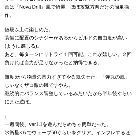
画は『Nova Drift』風で綺麗。ほぼ攻撃方向だけの簡単操
作。
値段以上に楽しめた。
装備に配置のシナジーがあるからビルドの自由度が高い
(ように感じる)。
あと、毎ターンにリトライ１回可能。これが嬉しい。２回
負ければ自力が足りなかったと納得できる。
難度5から物量の暴力すぎてやる気失せた。「弾丸の嵐」
じゃなくザコ敵の嵐ですやん。
継続的にバランス調整しているみたいだから半年後ぐらい
にまた遊ぼ。
↓
一週間後、ver1.1を遊んだらめちゃ簡単だった。
氷衛星×５でウェーブ60ぐらいをクリア。インフレするほ