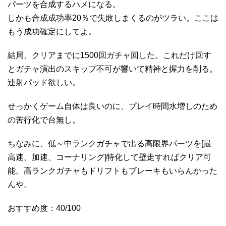
パーツを合成するハメになる。
しかも合成成功率20％で失敗しまくるのがツラい。ここは
もう成功確定にしてよ。
結局、クリアまでに1500回ガチャ回した。これだけ回す
とガチャ演出のスキップ不可が響いて精神と握力を削る。
連射パッド欲しい。
せっかくゲーム自体は良いのに、プレイ時間水増しのため
の苦行化で台無し。
ちなみに、低～中ランクガチャで出る高限界パーツを[最
高速、加速、コーナリング]特化して壁走すればクリア可
能。高ランクガチャもドリフトもブレーキもいらんかった
んや。
おすすめ度：40/100