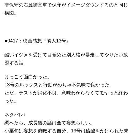
非保守の右翼街宣車で保守がイメージダウンするのと同じ
構図。
■0417：映画感想『隣人13号』
酷いイジメを受けて目覚めた別人格が暴走してやりたい放
題する話。
けっこう面白かった。
13号のルックスと行動がめちゃ不気味で良かった。
ただ、ラストが消化不良。意味わからなくてモヤっと終わ
った。
ネタバレ↓
調べたら、成長後の話は全て妄想らしい。
小栗旬は妄想を俯瞰する自分、13号は硫酸をかけられた未