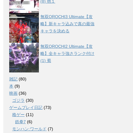
(8) 他１
無双OROCHI3 Ultimate【攻
略】新キャラ込みで真の最強
キャラを決める
無双OROCHI2 Ultimate【攻
略】全キャラ強さランク付け
(1) 蜀
雑記
(80)
本
(9)
映画
(36)
ゴジラ
(30)
ゲームプレイ日記
(73)
格ゲー
(11)
鉄拳7
(6)
モンハン:ワールド
(7)