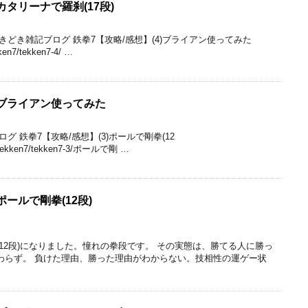
カタリーナで羅刹(17段)
どき雑記ブログ 鉄拳7【攻略/感想】(4)ブライアン使ってみた
kken7/tekken7-4/ …
4)ブライアン使ってみた
 鉄拳7【攻略/感想】(3)ポールで剛拳(12
ies/tekken7/tekken7-3/ポールで剛 …
ポールで剛拳(12段)
(12段)になりました。憧れの拳段です。 その実態は、勝てる人に勝っ
わらず。 負けた理由、勝った理由がわからない。技相性の運ゲー状