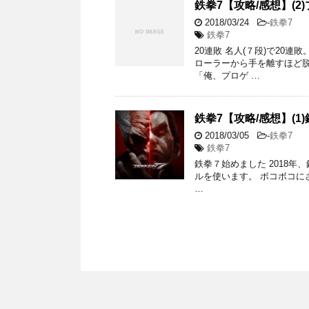
鉄拳7【攻略/感想】(
2018/03/24
-
鉄拳7
鉄拳7
20連敗 名人(７段)で20
ローラーから手を離すほど脱
「俺、プロゲ …
鉄拳7【攻略/感想】(1
2018/03/05
-
鉄拳7
鉄拳7
鉄拳７始めました 2018
ルを使います。 ボコボコに
…