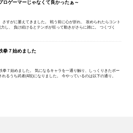
2)プロゲーマーじゃなくて良かったぁ～
連敗。 さすがに萎えてきました。 戦う前に心が折れ、 攻められたらコント
力し、 負け続けるとテンポが狂って動きがさらに雑に。 つくづく
)鉄拳７始めました
年、鉄拳７始めました。 気になるキャラを一通り触り、しっくりきたポー
されるうち武者(4段)になりました。 今やっているのは以下の通り。