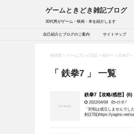
ゲームときどき雑記ブログ
30代男がゲーム・映画・本を紹介します
自己紹介とブログのご案内
サイトマップ
HOME
>
ゲームプレイ日記
>
格ゲー
>
鉄拳7
>
「 鉄拳7 」 一覧
鉄拳7【攻略/感想】(
2022/04/09
-
鉄拳7
「対戦は成立しませんでした
刹(17段)https://yagino.net/se