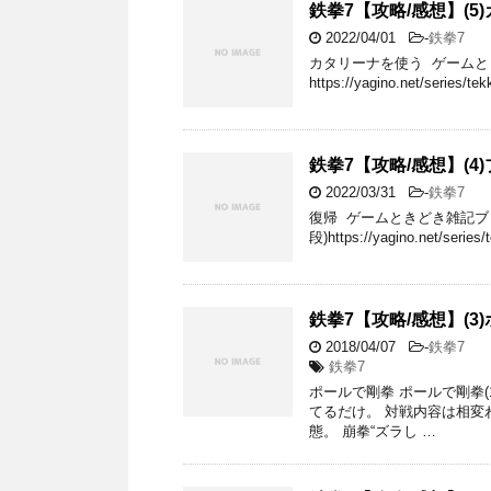
鉄拳7【攻略/感想】(5)
2022/04/01
-
鉄拳7
カタリーナを使う ゲームとき
https://yagino.net/series/te
鉄拳7【攻略/感想】(
2022/03/31
-
鉄拳7
復帰 ゲームときどき雑記ブログ
段)https://yagino.net/ser
鉄拳7【攻略/感想】(3)
2018/04/07
-
鉄拳7
鉄拳7
ポールで剛拳 ポールで剛拳
てるだけ。 対戦内容は相変
態。 崩拳“ズラし …