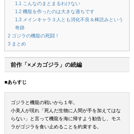
1.1
こんなのまとまるわけない
1.2
機龍を作ったのは大きな過ちです
1.3
メインキャラ３人とも消化不良＆棒読みという
奇跡
2
ゴジラの機龍の死闘！
3
まとめ
前作「×メカゴジラ」の続編
■あらすじ
ゴジラと機龍の戦いから１年。
小美人が現れ「死んだ生物に人間が手を加えてはな
らない」と言って機龍を海に帰すよう勧告し、モス
ラがゴジラを食い止めることを約束する。