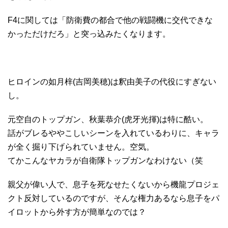
F4に関しては「防衛費の都合で他の戦闘機に交代できな
かっただけだろ」と突っ込みたくなります。
ヒロインの如月梓(吉岡美穂)は釈由美子の代役にすぎない
し。
元空自のトップガン、秋葉恭介(虎牙光揮)は特に酷い。
話がブレるややこしいシーンを入れているわりに、キャラ
が全く掘り下げられていません。空気。
てかこんなヤカラが自衛隊トップガンなわけない（笑
親父が偉い人で、息子を死なせたくないから機龍プロジェ
クト反対しているのですが、そんな権力あるなら息子をパ
イロットから外す方が簡単なのでは？