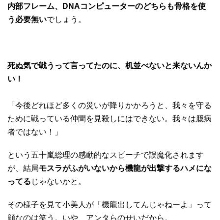
内部フレーム、DNAコンピューターのどちらも骨格を使
う必要無い
でしょう。
死ぬ気で戦うって言ってたのに、机並べないと来ないんか
い！
「今後どれほど多くの災いが降りかかろうと、我々を守る
ために戦っている仲間を見殺しにはできない。我々は臆病
者ではない！」
という五十嵐総理の感動的なスピーチで誤魔化されます
が、結局
モスラがふがいないから機龍が出撃するハメにな
ってる
じゃないかと。
その様子を見て小美人が「機龍出してんじゃねーよ」って
顔なのは笑う。いや、アンタらのせいだから。