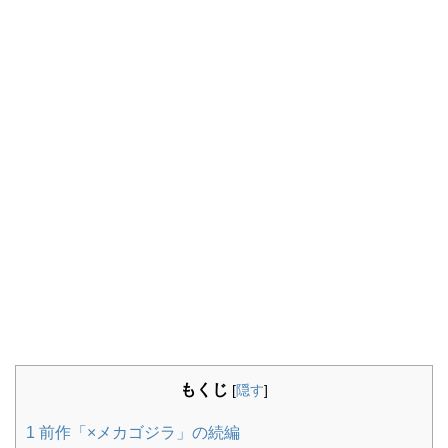
もくじ
[
隠す
]
1
前作「×メカゴジラ」の続編