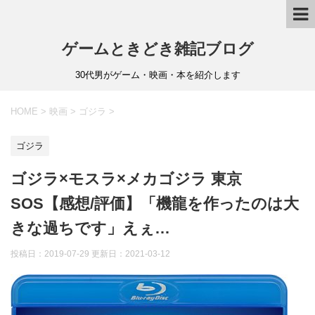
ゲームときどき雑記ブログ
30代男がゲーム・映画・本を紹介します
HOME
>
映画
>
ゴジラ
>
ゴジラ
ゴジラ×モスラ×メカゴジラ 東京
SOS【感想/評価】「機龍を作ったのは大
きな過ちです」えぇ…
投稿日：2019-07-29 更新日：
2021-03-12