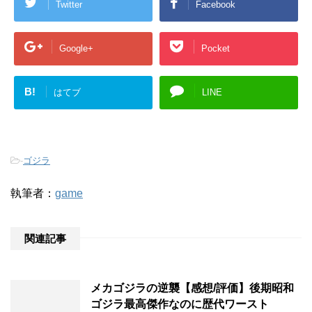
Twitter
Facebook
Google+
Pocket
B!
はてブ
LINE
-
ゴジラ
執筆者：
game
関連記事
メカゴジラの逆襲【感想/評価】後期昭和
ゴジラ最高傑作なのに歴代ワースト