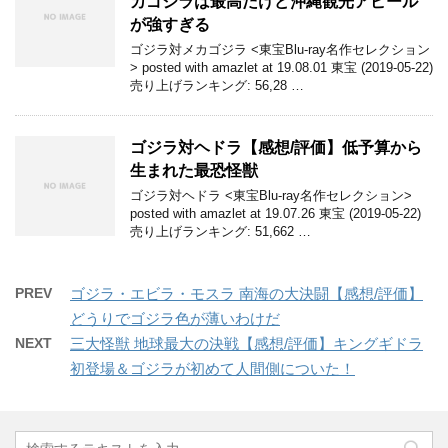
カゴジラは最高だけど沖縄観光アピール
が強すぎる
ゴジラ対メカゴジラ <東宝Blu-ray名作セレクション
> posted with amazlet at 19.08.01 東宝 (2019-05-22)
売り上げランキング: 56,28 …
ゴジラ対ヘドラ【感想/評価】低予算から
生まれた最恐怪獣
ゴジラ対ヘドラ <東宝Blu-ray名作セレクション>
posted with amazlet at 19.07.26 東宝 (2019-05-22)
売り上げランキング: 51,662 …
PREV
ゴジラ・エビラ・モスラ 南海の大決闘【感想/評価】
どうりでゴジラ色が薄いわけだ
NEXT
三大怪獣 地球最大の決戦【感想/評価】キングギドラ
初登場＆ゴジラが初めて人間側についた！