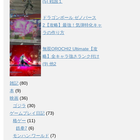
(5) 戦国１
ドラゴンボール ゼノバース
2【攻略】最強！気弾特化キャ
ラの作り方
無双OROCHI2 Ultimate【攻
略】全キャラ強さランク付け
(9) 他2
雑記
(80)
本
(9)
映画
(36)
ゴジラ
(30)
ゲームプレイ日記
(73)
格ゲー
(11)
鉄拳7
(6)
モンハン:ワールド
(7)