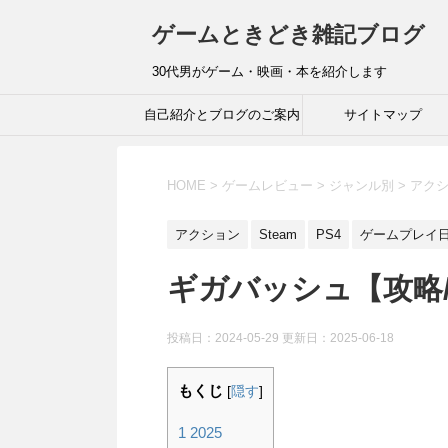
ゲームときどき雑記ブログ
30代男がゲーム・映画・本を紹介します
自己紹介とブログのご案内
サイトマップ
HOME
>
ゲームレビュー
>
ジャンル別
>
アク
アクション
Steam
PS4
ゲームプレイ
ギガバッシュ【攻略
投稿日：2024-05-29 更新日：
2025-06-18
もくじ
[
隠す
]
1
2025