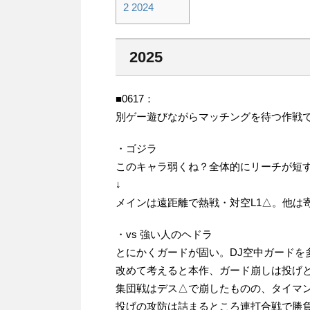
2
2024
2025
■0617：
別ゲー遊びながらマッチングを待つ作戦
・ゴジラ
このキャラ弱くね？全体的にリーチが短
↓
メインは遠距離で熱戦・対空L1△。他は
・vs 強い人のヘドラ
とにかくガードが固い。DJ空中ガードを
改めて考えると本作、ガード崩しは投げ
集団戦はデス△で崩したものの、タイマ
投げの攻防は詰まるところ連打合戦で勝