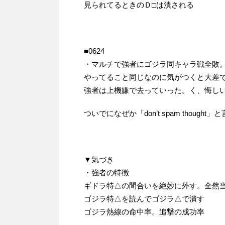
見られてるときのＤ□は潰される
■0624
・マルチで強者にゴジラ同キャラ戦全敗
やってること同じなのに気がつくと大差
強者は上機嫌で去っていった。く、悔し
ついでになぜか「don’t spam thoug
▼気づき
・強者の特徴
ギドラ特△の間合いを絶妙に外す。全然
ゴジラ特△を読んでゴジラ△で潰す
ゴジラ熱線の命中率。追撃の成功率