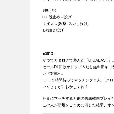
↓投げ択
□１段止め→投げ
Ｊ接近→[攻撃||スカし投げ]
Ｄ技||Ｄ投げ
■0613：
かつてカタログで遊んだ『GIGABASH』
セールDL回数がトップ５だし無料新キャ
いざ対戦へ。
…… １時間待ってマッチング０人。(クロス
いやさすがにおかしくね？
たまにマッチすると例の害悪韓国プレイ
この人が新規をこまめに潰した結果、オ