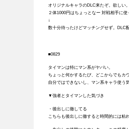
オリジナルキャラのDLC来たぞ。欲しい
２体1000円はちょっとなー 対戦相手に
↓
数十分待ったけどマッチングせず。DLC
■0829
タイマンは特にマン系がヤバい。
ちょっと何かするたび、どこからでもカ
自分ではできないし、マン系キャラ使う
▼強者とタイマンした気づき
・後出しに徹してる
こちらも後出しに徹すると時間的には粘