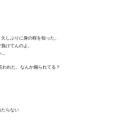
。久しぶりに身の程を知った。
で負けてんのよ。
い…
ht」と言われた。なんか煽られてる？
当たらない