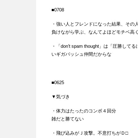
■0708
・強い人とフレンドになった結果、その
負けながら学ぶ、なんてよほどモチベ高
・「don’t spam thought」は
いギガバッシュ仲間だからな
■0625
▼気づき
・体力はたったのコンボ４回分
雑だと勝てない
・飛び込みがＪ攻撃。不意打ちがＤ□