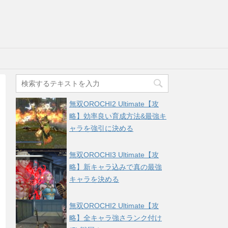
無双OROCHI2 Ultimate【攻
略】効率良い育成方法&最強キ
ャラを強引に決める
無双OROCHI3 Ultimate【攻
略】新キャラ込みで真の最強
キャラを決める
無双OROCHI2 Ultimate【攻
略】全キャラ強さランク付け