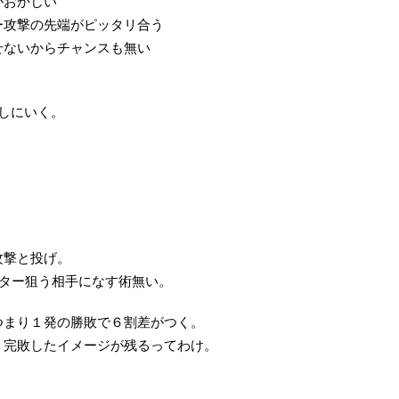
がおかしい
ー攻撃の先端がピッタリ合う
せないからチャンスも無い
通しにいく。
攻撃と投げ。
ンター狙う相手になす術無い。
つまり１発の勝敗で６割差がつく。
、完敗したイメージが残るってわけ。