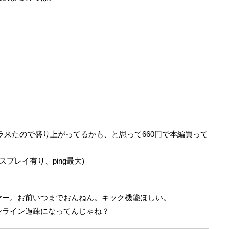
。
ラ来たので盛り上がってるかも、と思って660円で本編買って
プレイ有り、ping最大)
ヤー。お前いつまでおんねん。キック機能ほしい。
ンライン過疎になってんじゃね？