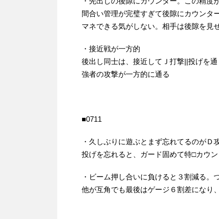
・先出しの後隙にカウンター。この精度
間合い管理が完璧すぎて後隙にカウンタ
マネできる気がしない。相手は後隙を見
・接近戦が一方的
後出し同士は、接近してＪ打撃||投げを
強者の攻撃が一方的に通る
■0711
・久しぶりに遊ぶとまず忘れてるのがＤ
投げを忘れると、ガード固めて特□カウ
・ビーム押し合いに負けると３割減る。
他が互角でも最後はゲージ６割差になり