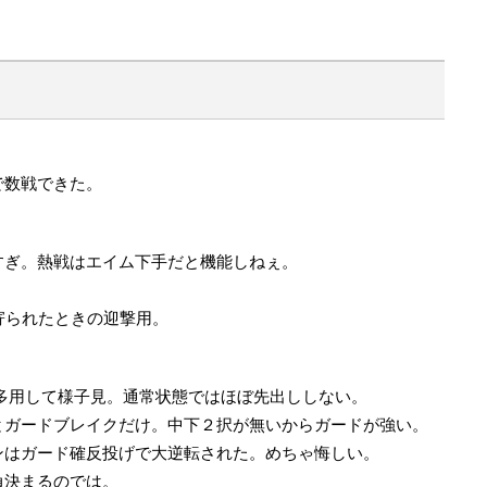
で数戦できた。
すぎ。熱戦はエイム下手だと機能しねぇ。
寄られたときの迎撃用。
多用して様子見。通常状態ではほぼ先出ししない。
とガードブレイクだけ。中下２択が無いからガードが強い。
ンはガード確反投げで大逆転された。めちゃ悔しい。
負決まるのでは。