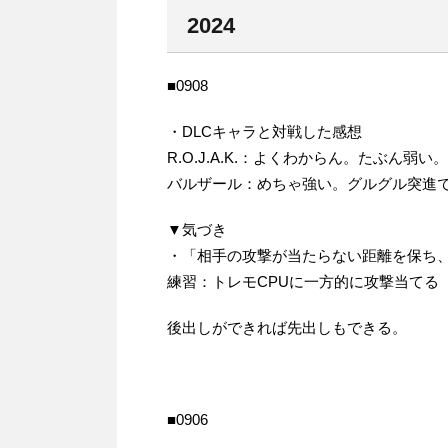
2024
■0908
・DLCキャラと対戦した感想
R.O.J.A.K.：よくわからん。たぶん弱い。
バルザール：めちゃ強い。グルグル突進
▼気づき
・「相手の攻撃が当たらない距離を保ち
練習：トレモCPUに一方的に攻撃当てる
後出しができれば先出しもできる。
■0906