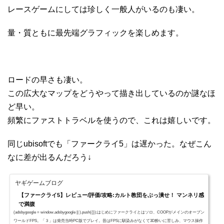
レースゲームにしては珍しく一般人がいるのも凄い。
量・質ともに最先端グラフィックを楽しめます。
ロードの早さも凄い。
この広大なマップをどうやって描き出しているのか謎なほ
ど早い。
頻繁にファストトラベルを使うので、これは嬉しいです。
同じubisoftでも「ファークライ5」は遅かった。なぜこん
なに差が出るんだろう↓
ヤギゲームブログ
【ファークライ5】レビュー/評価/攻略:カルト教団をぶっ潰せ！ マンネリ感
で満腹
(adsbygoogle = window.adsbygoogle || ).push({});はじめにファークライとはソロ、COOPがメインのオープン
ワールドFPS。「３」は発売当時PC版でプレイ。昔はFPSに馴染みがなくて3D酔いに苦しみ、マウス操作