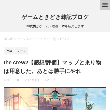
ゲームときどき雑記ブログ
30代男がゲーム・映画・本を紹介します
HOME
>
ゲームレビュー
>
ハード別
>
PS4
>
PS4
レース
the crew2【感想/評価】マップと乗り物
は用意した。あとは勝手にやれ
投稿日：2018-12-17 更新日：
2021-07-13