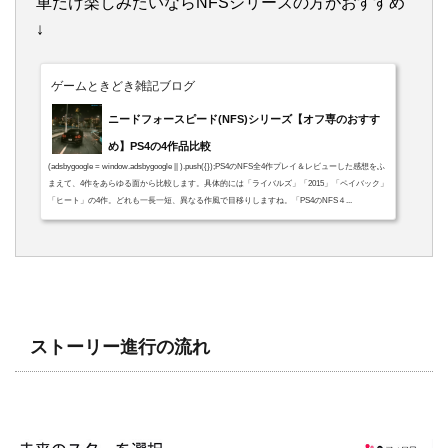
車だけ楽しみたいならNFSシリーズの方がおすすめ
↓
ゲームときどき雑記ブログ
ニードフォースピード(NFS)シリーズ【オフ専のおすす
め】PS4の4作品比較
(adsbygoogle = window.adsbygoogle || ).push({});PS4のNFS全4作プレイ＆レビューした感想をふ
まえて、4作をあらゆる面から比較します。具体的には「ライバルズ」「2015」「ペイバック」
「ヒート」の4作。どれも一長一短、異なる作風で目移りしますね。「PS4のNFS４...
ストーリー進行の流れ