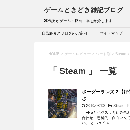
ゲームときどき雑記ブログ
30代男がゲーム・映画・本を紹介します
自己紹介とブログのご案内
サイトマップ
HOME
>
ゲームレビュー
>
ハード別
>
Steam
>
「 Steam 」 一覧
ボーダーランズ２【評
さ
2019/06/30
-
Steam
,
R
「FPSとハクスラを組み合
合わせ、悪魔的に面白いんで
い」 というイメ …