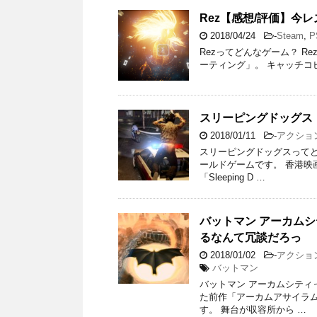
Rez【感想/評価】今
2018/04/24
-
Steam
,
P
Rezってどんなゲーム？ 
ーティング」。 キャッチコピーは「F
スリーピングドッグス
2018/01/11
-
アクショ
スリーピングドッグスって
ールドゲームです。 香港映
「Sleeping D …
バットマン アーカム
るなんて冗談だろっ
2018/01/02
-
アクショ
バットマン
バットマン アーカムシティ
た前作「アーカムアサイラム
す。 舞台が収容所から …