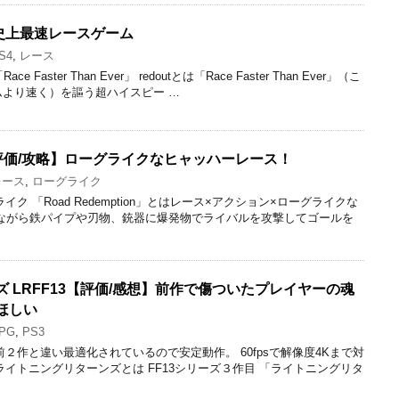
】史上最速レースゲーム
S4
,
レース
 Faster Than Ever」 redoutとは「Race Faster Than Ever」（こ
より速く）を謳う超ハイスピー …
ion【評価/攻略】ローグライクなヒャッハーレース！
レース
,
ローグライク
ク 「Road Redemption」とはレース×アクション×ローグライクな
しながら鉄パイプや刃物、銃器に爆発物でライバルを攻撃してゴールを
 LRFF13【評価/感想】前作で傷ついたプレイヤーの魂
ほしい
PG
,
PS3
 前２作と違い最適化されているので安定動作。 60fpsで解像度4Kまで対
ライトニングリターンズとは FF13シリーズ３作目 「ライトニングリタ