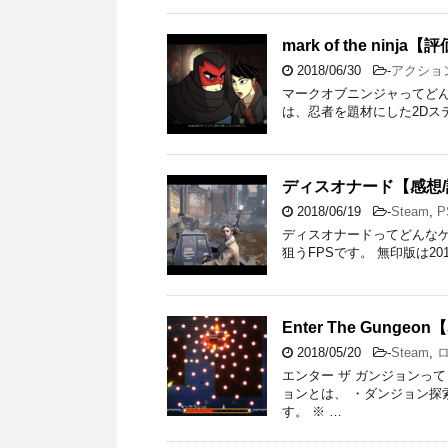
mark of the ni
2018/06/30
-
アクショ
マークオブニンジャってどんなゲーム
は、忍者を題材にした2Dス
ディスオナード【感想
2018/06/19
-
Steam
,
P
ディスオナードってどんな
狙うFPSです。 無印版は2012
Enter The Gun
2018/05/20
-
Steam
,
エンター ザ ガンジョンって
ョンとは、 ・ダンジョン探
す。 ※ …