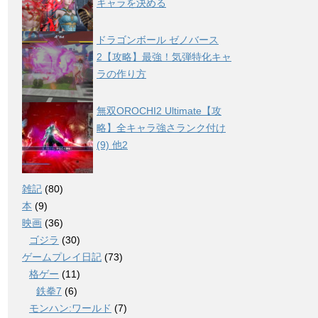
キャラを決める
ドラゴンボール ゼノバース
2【攻略】最強！気弾特化キャ
ラの作り方
無双OROCHI2 Ultimate【攻
略】全キャラ強さランク付け
(9) 他2
雑記
(80)
本
(9)
映画
(36)
ゴジラ
(30)
ゲームプレイ日記
(73)
格ゲー
(11)
鉄拳7
(6)
モンハン:ワールド
(7)