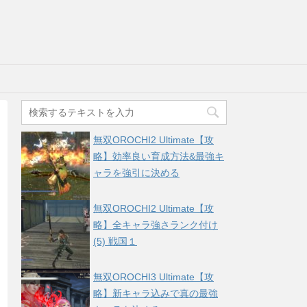
無双OROCHI2 Ultimate【攻
略】効率良い育成方法&最強キ
ャラを強引に決める
無双OROCHI2 Ultimate【攻
略】全キャラ強さランク付け
(5) 戦国１
無双OROCHI3 Ultimate【攻
略】新キャラ込みで真の最強