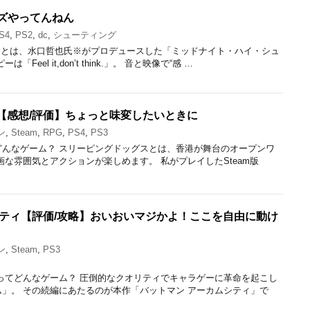
レズやってんねん
S4
,
PS2
,
dc
,
シューティング
Rezとは、水口哲也氏※がプロデュースした「ミッドナイト・ハイ・シュ
eel it,don’t think.」。 音と映像で“感 …
【感想/評価】ちょっと味変したいときに
ン
,
Steam
,
RPG
,
PS4
,
PS3
どんなゲーム？ スリーピングドッグスとは、香港が舞台のオープンワ
画な雰囲気とアクションが楽しめます。 私がプレイしたSteam版
シティ【評価/攻略】おいおいマジかよ！ここを自由に動け
ン
,
Steam
,
PS3
ってどんなゲーム？ 圧倒的なクオリティでキャラゲーに革命を起こし
」。 その続編にあたるのが本作「バットマン アーカムシティ」で