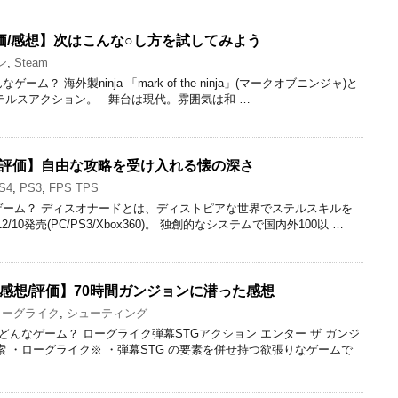
nja【評価/感想】次はこんな○し方を試してみよう
ン
,
Steam
？ 海外製ninja 「mark of the ninja」(マークオブニンジャ)と
テルスアクション。 舞台は現代。雰囲気は和 …
/評価】自由な攻略を受け入れる懐の深さ
S4
,
PS3
,
FPS TPS
ゲーム？ ディスオナードとは、ディストピアな世界でステルスキルを
/10発売(PC/PS3/Xbox360)。 独創的なシステムで国内外100以 …
geon【感想/評価】70時間ガンジョンに潜った感想
ローグライク
,
シューティング
どんなゲーム？ ローグライク弾幕STGアクション エンター ザ ガンジ
索 ・ローグライク※ ・弾幕STG の要素を併せ持つ欲張りなゲームで