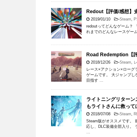
Redout【評価/感想
2019/01/10
-
Steam
,
P
redoutってどんなゲーム？ 「Race
れまでのどんなレースゲーム
Road Redempt
2018/12/26
-
Steam
,
レース×アクション×ローグライ
ゲームです。 大ジャンプ
目指す …
ライトニングリターンズ
もライトさんに救って
2018/07/08
-
Steam
,
R
Steam版がオススメです。
応し、DLC装備全部入り。 
…